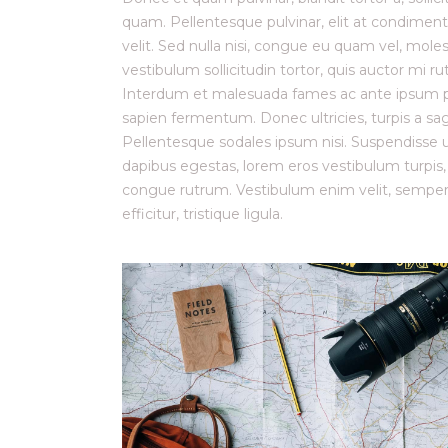
quam. Pellentesque pulvinar, elit at condiment
velit. Sed nulla nisi, congue eu quam vel, molest
vestibulum sollicitudin tortor, quis auctor mi 
Interdum et malesuada fames ac ante ipsum prim
sapien fermentum. Donec ultricies, turpis a sagi
Pellentesque sodales ipsum nisi. Suspendisse ul
dapibus egestas, lorem eros vestibulum turpis
congue rutrum. Vestibulum enim velit, semper h
efficitur, tristique ligula.