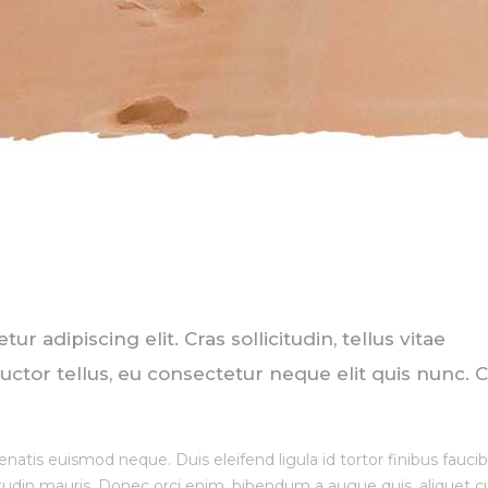
 adipiscing elit. Cras sollicitudin, tellus vitae
ctor tellus, eu consectetur neque elit quis nunc. C
enatis euismod neque. Duis eleifend ligula id tortor finibus faucib
citudin mauris. Donec orci enim, bibendum a augue quis, aliquet c