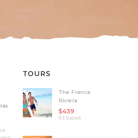
TOURS
The France
Riviera
ras
$439
9.3 Superb
us.
ursus