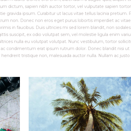
um dictum, sapien nibh auctor tortor, vel vulputate sapien tortor
ie gravida ipsum. Curabitur ut lacus vitae tellus lacinia pretium. 
rutrum non. Donec non eros eget purus lobortis imperdiet ac vitae
is in faucibus. Duis ultricies mi sed lorem blandit, non sodales
ttis suscipit, ex odio volutpat sem, vel molestie ligula enim variu
trices nulla eu volutpat volutpat. Nunc vestibulum, tortor sollici
, ac condimentum erat ipsum rutrum dolor. Donec blandit nisi ut
endrerit tristique non, malesuada auctor nulla. Nullam ac justo