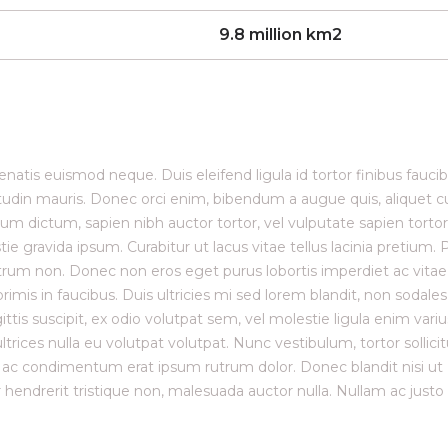
9.8 million km2
enatis euismod neque. Duis eleifend ligula id tortor finibus faucib
citudin mauris. Donec orci enim, bibendum a augue quis, aliquet c
um dictum, sapien nibh auctor tortor, vel vulputate sapien tortor
ie gravida ipsum. Curabitur ut lacus vitae tellus lacinia pretium. 
rutrum non. Donec non eros eget purus lobortis imperdiet ac vitae
is in faucibus. Duis ultricies mi sed lorem blandit, non sodales
ttis suscipit, ex odio volutpat sem, vel molestie ligula enim variu
trices nulla eu volutpat volutpat. Nunc vestibulum, tortor sollici
, ac condimentum erat ipsum rutrum dolor. Donec blandit nisi ut
endrerit tristique non, malesuada auctor nulla. Nullam ac justo