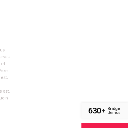
us.
ursus
 et
Proin
 est.
s est.
tudin
630
Bridge
+
demos