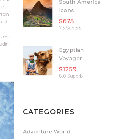
South America
 et
Icons
Proin
$675
 est.
7.3 Superb
s est.
tudin
Egyptian
Voyager
$1259
8.0 Superb
CATEGORIES
Adventure World