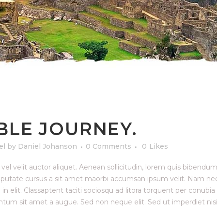
BLE JOURNEY.
el
by
Daniel Johanson
0 Comments
0
Likes
el velit auctor aliquet. Aenean sollicitudin, lorem quis bibendum 
ulputate cursus a sit amet maorbi accumsan ipsum velit. Nam nec t
n elit. Classaptent taciti sociosqu ad litora torquent per conubia
mentum sit amet a augue. Sed non neque elit. Sed ut imperdiet 