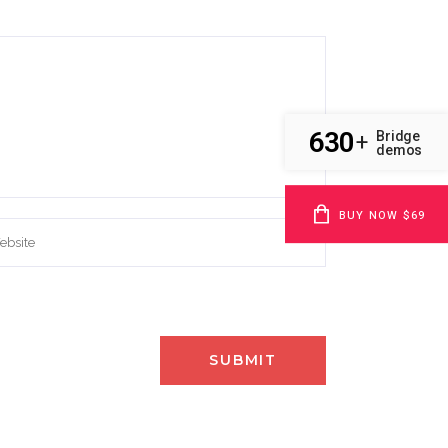
630
Bridge
+
demos
BUY NOW $69