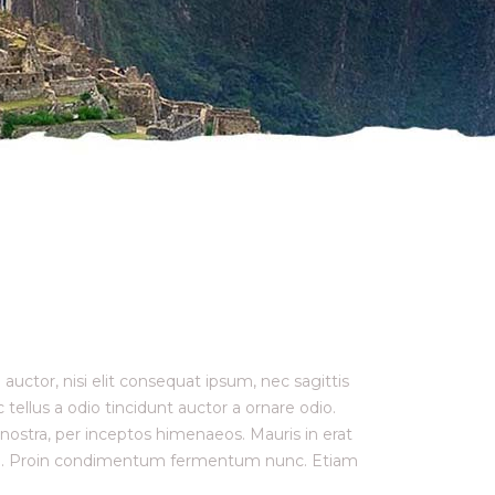
auctor, nisi elit consequat ipsum, nec sagittis
ellus a odio tincidunt auctor a ornare odio.
 nostra, per inceptos himenaeos. Mauris in erat
nisi. Proin condimentum fermentum nunc. Etiam