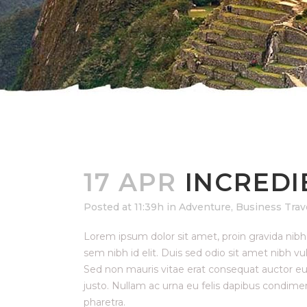
17 APR
INCREDI
Posted at 11:39h
in
Adventure
,
Business Trav
Lorem ipsum dolor sit amet, proin gravida nibh v
sem nibh id elit. Duis sed odio sit amet nibh v
Sed non mauris vitae erat consequat auctor eu i
justo. Nullam ac urna eu felis dapibus condi
pharetra.