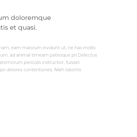
ntium doloremque
is et quasi.
ret nam, eam maiorum invidunt ut, ne has mollis
eum, ad animal timeam patrioque pri.Delectus
morum periculis instructior, fuisset
pri dolores contentiones. Nibh lobortis