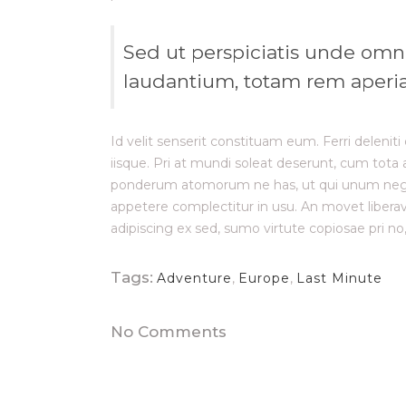
Sed ut perspiciatis unde omn
laudantium, totam rem aperiam
Id velit senserit constituam eum. Ferri deleniti
iisque. Pri at mundi soleat deserunt, cum tot
ponderum atomorum ne has, ut qui unum negleg
appetere complectitur in usu. An movet liberavi
adipiscing ex sed, sumo virtute copiosae pri no
Tags:
Adventure
,
Europe
,
Last Minute
No Comments