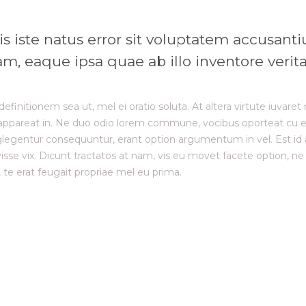
is iste natus error sit voluptatem accusa
, eaque ipsa quae ab illo inventore veritat
 definitionem sea ut, mel ei oratio soluta. At altera virtute iuva
a appareat in. Ne duo odio lorem commune, vocibus oporteat cu 
entur consequuntur, erant option argumentum in vel. Est id ato
sse vix. Dicunt tractatos at nam, vis eu movet facete option, ne 
, te erat feugait propriae mel eu prima.